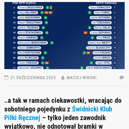
21 PAŹDZIERNIKA 2025
MACIEJ WIRSKI
..a tak w ramach ciekawostki, wracając do
sobotniego pojedynku z
Świdnicki Klub
Piłki Ręcznej
– tylko jeden zawodnik
wyjątkowo, nie odnotował bramki w